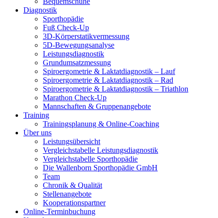
Bequemschuhe
Diagnostik
Sporthopädie
Fuß Check-Up
3D-Körperstatikvermessung
5D-Bewegungsanalyse
Leistungsdiagnostik
Grundumsatzmessung
Spiroergometrie & Laktatdiagnostik – Lauf
Spiroergometrie & Laktatdiagnostik – Rad
Spiroergometrie & Laktatdiagnostik – Triathlon
Marathon Check-Up
Mannschaften & Gruppenangebote
Training
Trainingsplanung & Online-Coaching
Über uns
Leistungsübersicht
Vergleichstabelle Leistungsdiagnostik
Vergleichstabelle Sporthopädie
Die Wallenborn Sporthopädie GmbH
Team
Chronik & Qualität
Stellenangebote
Kooperationspartner
Online-Terminbuchung