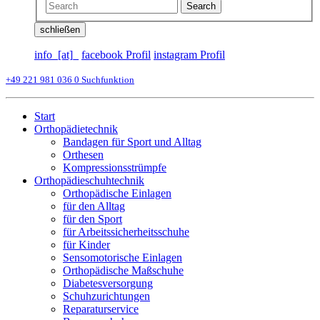
Search
schließen
info_[at]_
facebook Profil
instagram Profil
+49 221 981 036 0
Suchfunktion
Start
Orthopädietechnik
Bandagen für Sport und Alltag
Orthesen
Kompressionsstrümpfe
Orthopädieschuhtechnik
Orthopädische Einlagen
für den Alltag
für den Sport
für Arbeitssicherheitsschuhe
für Kinder
Sensomotorische Einlagen
Orthopädische Maßschuhe
Diabetesversorgung
Schuhzurichtungen
Reparaturservice