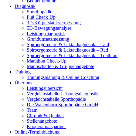
Bequemschuhe
Diagnostik
Sporthopädie
Fuß Check-Up
3D-Körperstatikvermessung
5D-Bewegungsanalyse
Leistungsdiagnostik
Grundumsatzmessung
Spiroergometrie & Laktatdiagnostik – Lauf
Spiroergometrie & Laktatdiagnostik – Rad
Spiroergometrie & Laktatdiagnostik – Triathlon
Marathon Check-Up
Mannschaften & Gruppenangebote
Training
Trainingsplanung & Online-Coaching
Über uns
Leistungsübersicht
Vergleichstabelle Leistungsdiagnostik
Vergleichstabelle Sporthopädie
Die Wallenborn Sporthopädie GmbH
Team
Chronik & Qualität
Stellenangebote
Kooperationspartner
Online-Terminbuchung