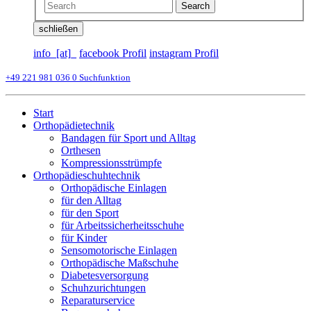
Search
schließen
info_[at]_
facebook Profil
instagram Profil
+49 221 981 036 0
Suchfunktion
Start
Orthopädietechnik
Bandagen für Sport und Alltag
Orthesen
Kompressionsstrümpfe
Orthopädieschuhtechnik
Orthopädische Einlagen
für den Alltag
für den Sport
für Arbeitssicherheitsschuhe
für Kinder
Sensomotorische Einlagen
Orthopädische Maßschuhe
Diabetesversorgung
Schuhzurichtungen
Reparaturservice