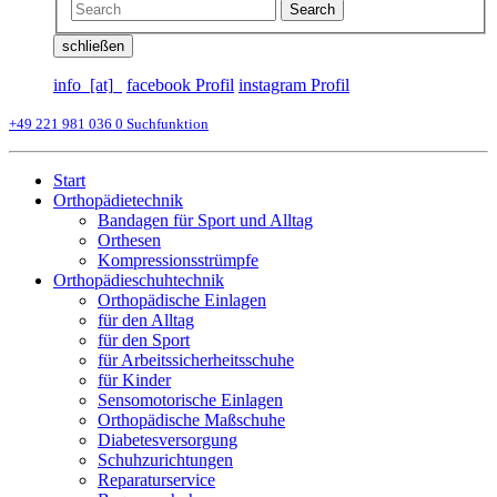
Search
schließen
info_[at]_
facebook Profil
instagram Profil
+49 221 981 036 0
Suchfunktion
Start
Orthopädietechnik
Bandagen für Sport und Alltag
Orthesen
Kompressionsstrümpfe
Orthopädieschuhtechnik
Orthopädische Einlagen
für den Alltag
für den Sport
für Arbeitssicherheitsschuhe
für Kinder
Sensomotorische Einlagen
Orthopädische Maßschuhe
Diabetesversorgung
Schuhzurichtungen
Reparaturservice