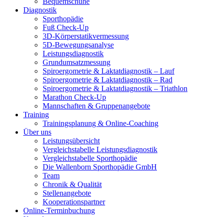
Bequemschuhe
Diagnostik
Sporthopädie
Fuß Check-Up
3D-Körperstatikvermessung
5D-Bewegungsanalyse
Leistungsdiagnostik
Grundumsatzmessung
Spiroergometrie & Laktatdiagnostik – Lauf
Spiroergometrie & Laktatdiagnostik – Rad
Spiroergometrie & Laktatdiagnostik – Triathlon
Marathon Check-Up
Mannschaften & Gruppenangebote
Training
Trainingsplanung & Online-Coaching
Über uns
Leistungsübersicht
Vergleichstabelle Leistungsdiagnostik
Vergleichstabelle Sporthopädie
Die Wallenborn Sporthopädie GmbH
Team
Chronik & Qualität
Stellenangebote
Kooperationspartner
Online-Terminbuchung