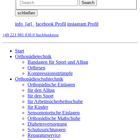
Search
schließen
info_[at]_
facebook Profil
instagram Profil
+49 221 981 036 0
Suchfunktion
Start
Orthopädietechnik
Bandagen für Sport und Alltag
Orthesen
Kompressionsstrümpfe
Orthopädieschuhtechnik
Orthopädische Einlagen
für den Alltag
für den Sport
für Arbeitssicherheitsschuhe
für Kinder
Sensomotorische Einlagen
Orthopädische Maßschuhe
Diabetesversorgung
Schuhzurichtungen
Reparaturservice