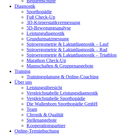
Bequemschuhe
Diagnostik
Sporthopädie
Fuß Check-Up
3D-Körperstatikvermessung
5D-Bewegungsanalyse
Leistungsdiagnostik
Grundumsatzmessung
Spiroergometrie & Laktatdiagnostik – Lauf
Spiroergometrie & Laktatdiagnostik – Rad
Spiroergometrie & Laktatdiagnostik – Triathlon
Marathon Check-Up
Mannschaften & Gruppenangebote
Training
Trainingsplanung & Online-Coaching
Über uns
Leistungsübersicht
Vergleichstabelle Leistungsdiagnostik
Vergleichstabelle Sporthopädie
Die Wallenborn Sporthopädie GmbH
Team
Chronik & Qualität
Stellenangebote
Kooperationspartner
Online-Terminbuchung