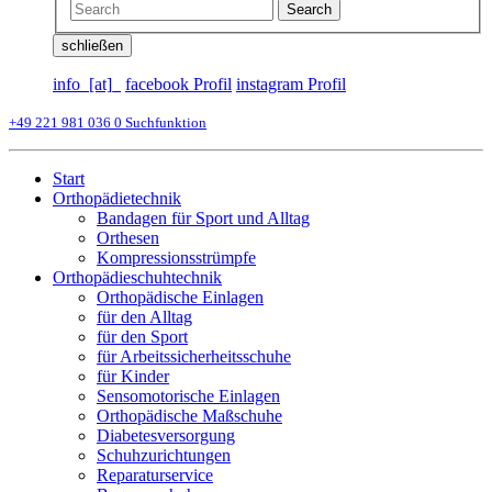
Search
schließen
info_[at]_
facebook Profil
instagram Profil
+49 221 981 036 0
Suchfunktion
Start
Orthopädietechnik
Bandagen für Sport und Alltag
Orthesen
Kompressionsstrümpfe
Orthopädieschuhtechnik
Orthopädische Einlagen
für den Alltag
für den Sport
für Arbeitssicherheitsschuhe
für Kinder
Sensomotorische Einlagen
Orthopädische Maßschuhe
Diabetesversorgung
Schuhzurichtungen
Reparaturservice