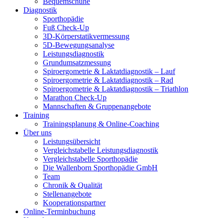
Bequemschuhe
Diagnostik
Sporthopädie
Fuß Check-Up
3D-Körperstatikvermessung
5D-Bewegungsanalyse
Leistungsdiagnostik
Grundumsatzmessung
Spiroergometrie & Laktatdiagnostik – Lauf
Spiroergometrie & Laktatdiagnostik – Rad
Spiroergometrie & Laktatdiagnostik – Triathlon
Marathon Check-Up
Mannschaften & Gruppenangebote
Training
Trainingsplanung & Online-Coaching
Über uns
Leistungsübersicht
Vergleichstabelle Leistungsdiagnostik
Vergleichstabelle Sporthopädie
Die Wallenborn Sporthopädie GmbH
Team
Chronik & Qualität
Stellenangebote
Kooperationspartner
Online-Terminbuchung