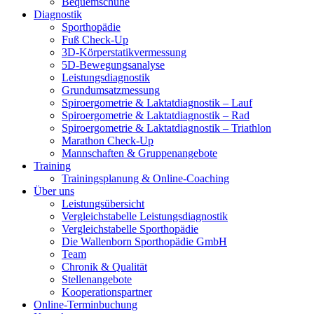
Bequemschuhe
Diagnostik
Sporthopädie
Fuß Check-Up
3D-Körperstatikvermessung
5D-Bewegungsanalyse
Leistungsdiagnostik
Grundumsatzmessung
Spiroergometrie & Laktatdiagnostik – Lauf
Spiroergometrie & Laktatdiagnostik – Rad
Spiroergometrie & Laktatdiagnostik – Triathlon
Marathon Check-Up
Mannschaften & Gruppenangebote
Training
Trainingsplanung & Online-Coaching
Über uns
Leistungsübersicht
Vergleichstabelle Leistungsdiagnostik
Vergleichstabelle Sporthopädie
Die Wallenborn Sporthopädie GmbH
Team
Chronik & Qualität
Stellenangebote
Kooperationspartner
Online-Terminbuchung