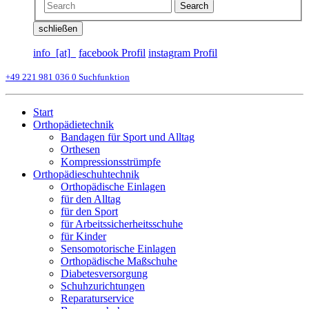
Search
schließen
info_[at]_
facebook Profil
instagram Profil
+49 221 981 036 0
Suchfunktion
Start
Orthopädietechnik
Bandagen für Sport und Alltag
Orthesen
Kompressionsstrümpfe
Orthopädieschuhtechnik
Orthopädische Einlagen
für den Alltag
für den Sport
für Arbeitssicherheitsschuhe
für Kinder
Sensomotorische Einlagen
Orthopädische Maßschuhe
Diabetesversorgung
Schuhzurichtungen
Reparaturservice