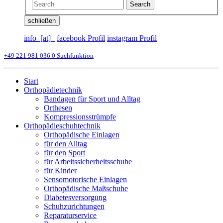
Search
schließen
info_[at]_
facebook Profil
instagram Profil
+49 221 981 036 0
Suchfunktion
Start
Orthopädietechnik
Bandagen für Sport und Alltag
Orthesen
Kompressionsstrümpfe
Orthopädieschuhtechnik
Orthopädische Einlagen
für den Alltag
für den Sport
für Arbeitssicherheitsschuhe
für Kinder
Sensomotorische Einlagen
Orthopädische Maßschuhe
Diabetesversorgung
Schuhzurichtungen
Reparaturservice