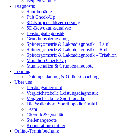
Bequemschuhe
Diagnostik
Sporthopädie
Fuß Check-Up
3D-Körperstatikvermessung
5D-Bewegungsanalyse
Leistungsdiagnostik
Grundumsatzmessung
Spiroergometrie & Laktatdiagnostik – Lauf
Spiroergometrie & Laktatdiagnostik – Rad
Spiroergometrie & Laktatdiagnostik – Triathlon
Marathon Check-Up
Mannschaften & Gruppenangebote
Training
Trainingsplanung & Online-Coaching
Über uns
Leistungsübersicht
Vergleichstabelle Leistungsdiagnostik
Vergleichstabelle Sporthopädie
Die Wallenborn Sporthopädie GmbH
Team
Chronik & Qualität
Stellenangebote
Kooperationspartner
Online-Terminbuchung