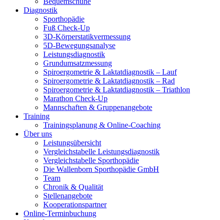
Bequemschuhe
Diagnostik
Sporthopädie
Fuß Check-Up
3D-Körperstatikvermessung
5D-Bewegungsanalyse
Leistungsdiagnostik
Grundumsatzmessung
Spiroergometrie & Laktatdiagnostik – Lauf
Spiroergometrie & Laktatdiagnostik – Rad
Spiroergometrie & Laktatdiagnostik – Triathlon
Marathon Check-Up
Mannschaften & Gruppenangebote
Training
Trainingsplanung & Online-Coaching
Über uns
Leistungsübersicht
Vergleichstabelle Leistungsdiagnostik
Vergleichstabelle Sporthopädie
Die Wallenborn Sporthopädie GmbH
Team
Chronik & Qualität
Stellenangebote
Kooperationspartner
Online-Terminbuchung