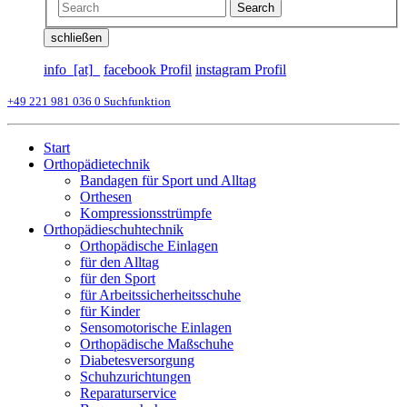
Search
schließen
info_[at]_
facebook Profil
instagram Profil
+49 221 981 036 0
Suchfunktion
Start
Orthopädietechnik
Bandagen für Sport und Alltag
Orthesen
Kompressionsstrümpfe
Orthopädieschuhtechnik
Orthopädische Einlagen
für den Alltag
für den Sport
für Arbeitssicherheitsschuhe
für Kinder
Sensomotorische Einlagen
Orthopädische Maßschuhe
Diabetesversorgung
Schuhzurichtungen
Reparaturservice