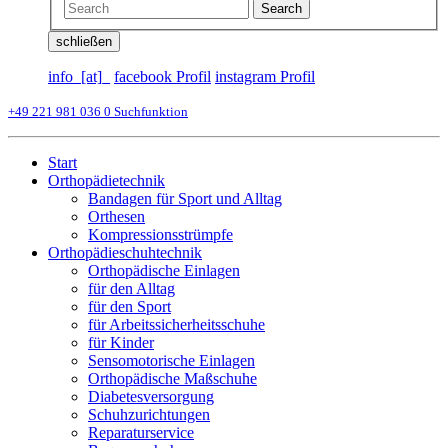
Search
schließen
info_[at]_
facebook Profil
instagram Profil
+49 221 981 036 0
Suchfunktion
Start
Orthopädietechnik
Bandagen für Sport und Alltag
Orthesen
Kompressionsstrümpfe
Orthopädieschuhtechnik
Orthopädische Einlagen
für den Alltag
für den Sport
für Arbeitssicherheitsschuhe
für Kinder
Sensomotorische Einlagen
Orthopädische Maßschuhe
Diabetesversorgung
Schuhzurichtungen
Reparaturservice