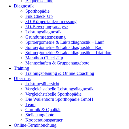
Bequemschuhe
Diagnostik
Sporthopädie
Fuß Check-Up
3D-Körperstatikvermessung
5D-Bewegungsanalyse
Leistungsdiagnostik
Grundumsatzmessung
Spiroergometrie & Laktatdiagnostik – Lauf
Spiroergometrie & Laktatdiagnostik – Rad
Spiroergometrie & Laktatdiagnostik – Triathlon
Marathon Check-Up
Mannschaften & Gruppenangebote
Training
Trainingsplanung & Online-Coaching
Über uns
Leistungsübersicht
Vergleichstabelle Leistungsdiagnostik
Vergleichstabelle Sporthopädie
Die Wallenborn Sporthopädie GmbH
Team
Chronik & Qualität
Stellenangebote
Kooperationspartner
Online-Terminbuchung