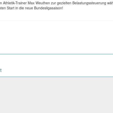
m Athletik-Trainer Max Weuthen zur gezielten Belastungssteuerung wä
en Start in die neue Bundesligasaison!
t