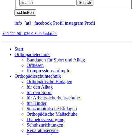
Search
schließen
info_[at]_
facebook Profil
instagram Profil
+49 221 981 036 0
Suchfunktion
Start
Orthopädietechnik
Bandagen für Sport und Alltag
Orthesen
Kompressionsstrümpfe
Orthopädieschuhtechnik
Orthopädische Einlagen
für den Alltag
für den Sport
für Arbeitssicherheitsschuhe
für Kinder
Sensomotorische Einlagen
Orthopädische Maßschuhe
Diabetesversorgung
Schuhzurichtungen
Reparaturservice