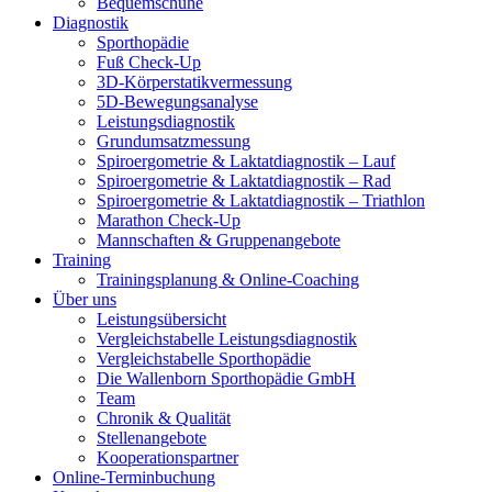
Bequemschuhe
Diagnostik
Sporthopädie
Fuß Check-Up
3D-Körperstatikvermessung
5D-Bewegungsanalyse
Leistungsdiagnostik
Grundumsatzmessung
Spiroergometrie & Laktatdiagnostik – Lauf
Spiroergometrie & Laktatdiagnostik – Rad
Spiroergometrie & Laktatdiagnostik – Triathlon
Marathon Check-Up
Mannschaften & Gruppenangebote
Training
Trainingsplanung & Online-Coaching
Über uns
Leistungsübersicht
Vergleichstabelle Leistungsdiagnostik
Vergleichstabelle Sporthopädie
Die Wallenborn Sporthopädie GmbH
Team
Chronik & Qualität
Stellenangebote
Kooperationspartner
Online-Terminbuchung