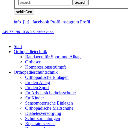
Search
schließen
info_[at]_
facebook Profil
instagram Profil
+49 221 981 036 0
Suchfunktion
Start
Orthopädietechnik
Bandagen für Sport und Alltag
Orthesen
Kompressionsstrümpfe
Orthopädieschuhtechnik
Orthopädische Einlagen
für den Alltag
für den Sport
für Arbeitssicherheitsschuhe
für Kinder
Sensomotorische Einlagen
Orthopädische Maßschuhe
Diabetesversorgung
Schuhzurichtungen
Reparaturservice