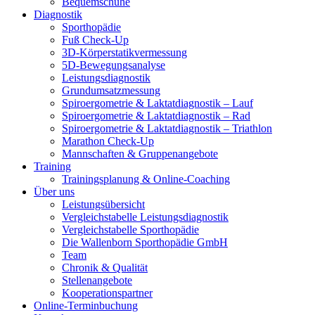
Bequemschuhe
Diagnostik
Sporthopädie
Fuß Check-Up
3D-Körperstatikvermessung
5D-Bewegungsanalyse
Leistungsdiagnostik
Grundumsatzmessung
Spiroergometrie & Laktatdiagnostik – Lauf
Spiroergometrie & Laktatdiagnostik – Rad
Spiroergometrie & Laktatdiagnostik – Triathlon
Marathon Check-Up
Mannschaften & Gruppenangebote
Training
Trainingsplanung & Online-Coaching
Über uns
Leistungsübersicht
Vergleichstabelle Leistungsdiagnostik
Vergleichstabelle Sporthopädie
Die Wallenborn Sporthopädie GmbH
Team
Chronik & Qualität
Stellenangebote
Kooperationspartner
Online-Terminbuchung